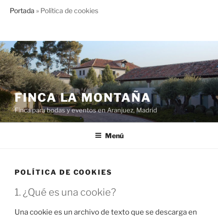
Portada
»
Política de cookies
Saltar
al
contenido
FINCA LA MONTAÑA
Finca para bodas y eventos en Aranjuez, Madrid
Menú
POLÍTICA DE COOKIES
1. ¿Qué es una cookie?
Una cookie es un archivo de texto que se descarga en