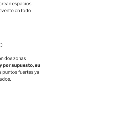
 crean espacios
 evento en todo
o
en dos zonas
 y por supuesto, su
s puntos fuertes ya
tados.