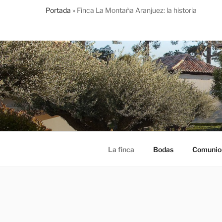
Portada
»
Finca La Montaña Aranjuez: la historia
Saltar
al
contenido
La finca
Bodas
Comunio