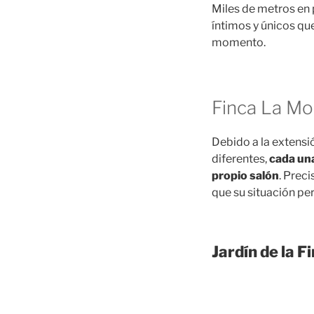
Miles de metros en 
íntimos y únicos qu
momento.
Finca La Mon
Debido a la extensi
diferentes,
cada una
propio salón
. Prec
que su situación per
Jardín de la F