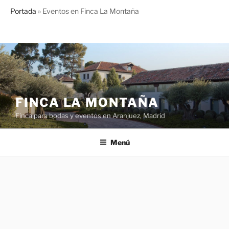
Portada
»
Eventos en Finca La Montaña
Saltar
al
contenido
FINCA LA MONTAÑA
Finca para bodas y eventos en Aranjuez, Madrid
Menú